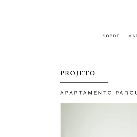
S O B R E
M A 
PROJETO
APARTAMENTO PARQ