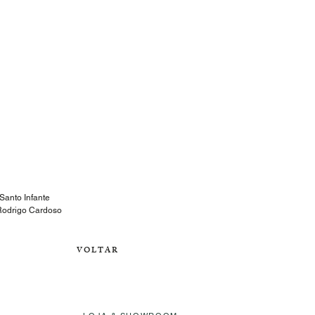
Santo Infante
 Rodrigo Cardoso
V O L T A R