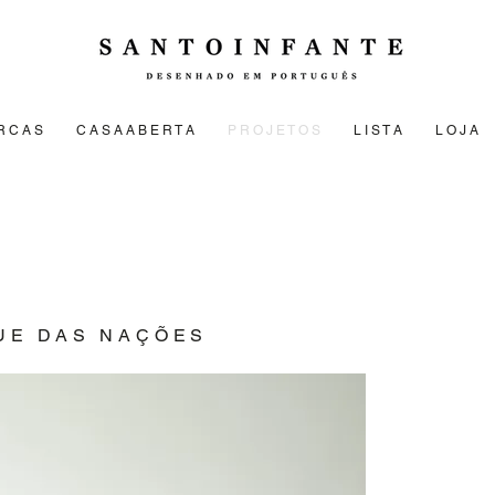
R C A S
C A S A A B E R T A
P R O J E T O S
L I S T A
L O J A
UE DAS NAÇÕES