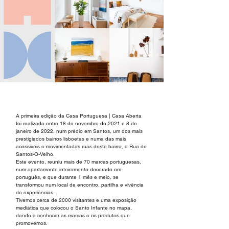
A primeira edição da Casa Portuguesa | Casa Aberta
foi realizada entre 18 de novembro de 2021 e 8 de
janeiro de 2022, num prédio em Santos, um dos mais
prestigiados bairros lisboetas e numa das mais
acessíveis e movimentadas ruas deste bairro, a Rua de
Santos-O-Velho.
Este evento, reuniu mais de 70 marcas portuguesas,
num apartamento inteiramente decorado em
português, e que durante 1 mês e meio, se
transformou num local de encontro, partilha e vivência
de experiências.
Tivemos cerca de 2000 visitantes e uma exposição
mediática que colocou o Santo Infante no mapa,
dando a conhecer as marcas e os produtos que
promovemos.