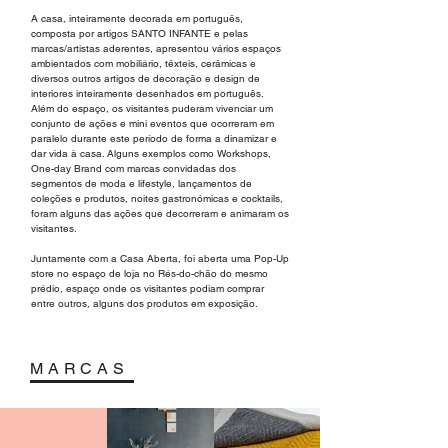
A casa, inteiramente decorada em português,
composta por artigos SANTO INFANTE e pelas
marcas/artistas aderentes, apresentou vários espaços
ambientados com mobiliário, têxteis, cerâmicas e
diversos outros artigos de decoração e design de
interiores inteiramente desenhados em português.
Além do espaço, os visitantes puderam vivenciar um
conjunto de ações e mini eventos que ocorreram em
paralelo durante este período de forma a dinamizar e
dar vida à casa. Alguns exemplos como Workshops,
One-day Brand com marcas convidadas dos
segmentos de moda e lifestyle, lançamentos de
coleções e produtos, noites gastronómicas e cocktails,
foram alguns das ações que decorreram e animaram os
visitantes.
Juntamente com a Casa Aberta, foi aberta uma Pop-Up
store no espaço de loja no Rés-do-chão do mesmo
prédio, espaço onde os visitantes podiam comprar
entre outros, alguns dos produtos em exposição.
MARCAS