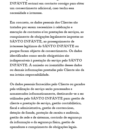
INFANTE entrará em contacto consigo para obter
um consentimento adicional, caso tenha essa
necessidade e interesse.
Em concreto, os dados pessoais dos Clientes são
tratados por serem necessários à celebração e
execução de contratos e/ou prestações de serviços, ao
cumprimento de obrigações legalmente imposta
s ao
SANTO INFANTE, ao prosseguimento de
interesses legítimos do SANTO INFANTE ou
porque foram objecto de consentimento. Os dados
identificados como sendo obrigatórios são
indispensáveis à prestação do serviço pelo SANTO
INFANTE. A omissão ou inexatidão desses dados
ou demais informações prestadas pelo Cliente são da
sua inteira responsabilidade.
Os dados pessoais fornecidos pelo Cliente ou gerados
pela utilização do serviço serão processados e
armazenados informaticamente, destinando-se a ser
utilizados pelo SANTO INFANTE para: gestão de
cliente e prestação de serviço, gestão contabilística,
fiscal e administrativa, gestão de contencioso,
deteção de fraude, proteção de receita e auditoria,
gestão de rede e de sistemas, controlo de segurança
da informação e da segurança física, gestão de
operadores e cumprimento de obrigações legais.