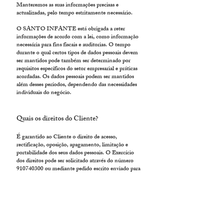
Manteremos as suas informações precisas e
actualizadas, pelo tempo estritamente necessário.
O SANTO INFANTE está obrigada a reter
informações de acordo com a lei, como informação
necessária para fins fiscais e auditorias. O tempo
durante o qual certos tipos de dados pessoais devem
ser mantidos pode também ser determinado por
requisitos específicos do setor empresarial e práticas
acordadas. Os dados pessoais podem ser mantidos
além desses períodos, dependendo das necessidades
individuais do negócio.
Quais os direitos do Cliente?
É garantido ao Cliente o direito de acesso,
rectificação, oposição, apagamento, limitação e
portabilidade dos seus dados pessoais. O Exercício
dos direitos pode ser solicitado através do número
910740300
ou mediante pedido escrito enviado para
Avenida Infante Santo 23B,
1350-177
Lisboa, ou
para o endereço electrónico
info@santoinfante.pt
Sem prejuízo da possibilidade de reclamar junto do
SANTO INFANTE, o cliente pode apresentar
uma reclamação directamente à autoridade de