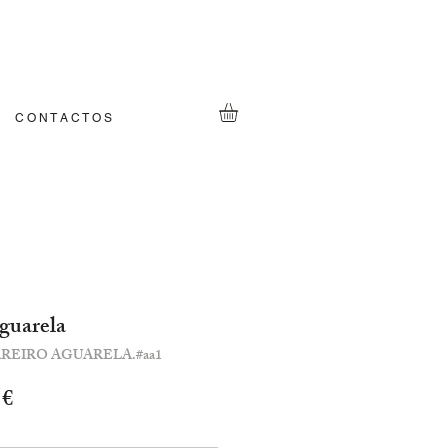
C O N T A C T O S
guarela
REIRO AGUARELA.#aa1
Preço
 €
l
promocional