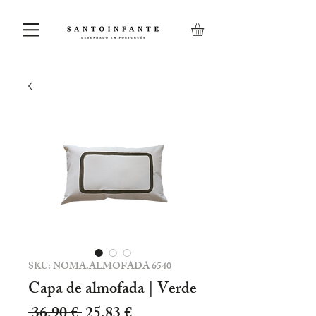
SKU: NOMA.ALMOFADA 6540
Capa de almofada | Verde
Preço
Preço
 36,90 € 
25,83 €