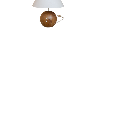
Candeeiro | Rola
Esgotado
LOJA & SHOWROOM
Av. Infante Santo, 23B,
1350-166
Lisboa
info@santoinfante.pt
© 2024 | Santo Infante
Design gráfico by
Afonso Almeida
Web design by
Teresa Sarmento Matos