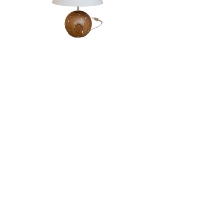
Candeeiro | Rola
Esgotado
LOJA & SHOWROOM
Av. Infante Santo, 23B,
1350-166
Lisboa
info@santoinfante.pt
© 2024 | Santo Infante
Design gráfico by
Afonso Almeida
Web design by
Teresa Sarmento Matos