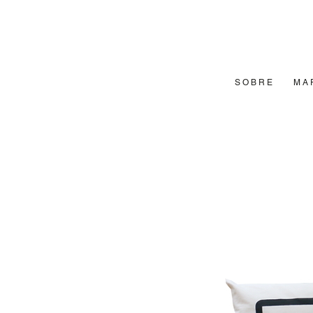
S O B R E
M A 