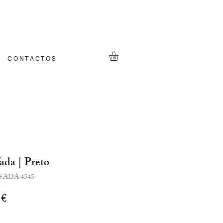
C O N T A C T O S
ada | Preto
ADA 4545
Preço
 €
l
promocional