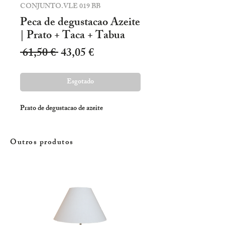
CONJUNTO.VLE 019 BB
Peca de degustacao Azeite
| Prato + Taca + Tabua
Preço
Preço
 61,50 € 
43,05 €
normal
promocional
Esgotado
Prato de degustacao de azeite
Outros produtos