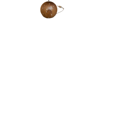
Candeeiro | Rola
Esgotado
LOJA & SHOWROOM
Av. Infante Santo, 23B,
1350-166
Lisboa
info@santoinfante.pt
© 2024 | Santo Infante
Design gráfico by
Afonso Almeida
Web design by
Teresa Sarmento Matos
Termos e condições
|
Política de Privacidade