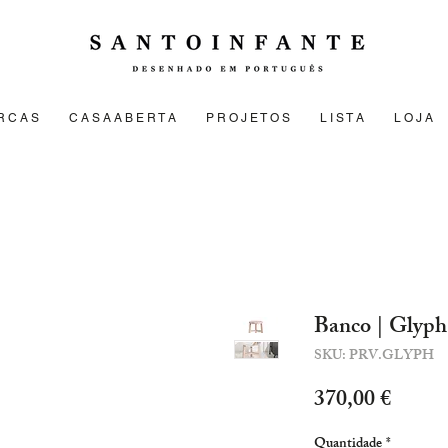
R C A S
C A S A A B E R T A
P R O J E T O S
L I S T A
L O J A
Banco | Glyph
SKU: PRV.GLYPH
Preço
370,00 €
Quantidade
*