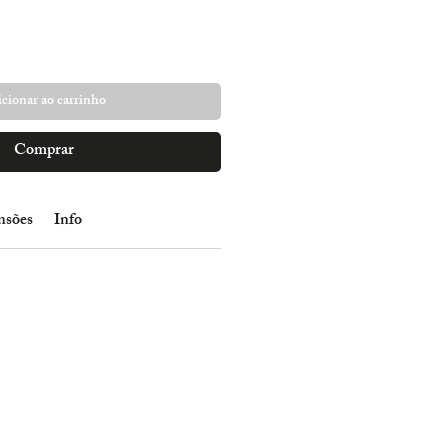
cionar ao carrinho
Comprar
nsões
Info