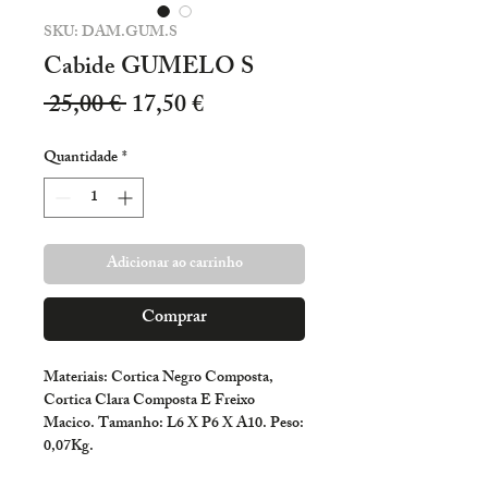
SKU: DAM.GUM.S
Cabide GUMELO S
Preço
Preço
 25,00 € 
17,50 €
normal
promocional
Quantidade
*
Adicionar ao carrinho
Comprar
Materiais: Cortica Negro Composta, 
Cortica Clara Composta E Freixo 
Macico. Tamanho: L6 X P6 X A10. Peso: 
0,07Kg.