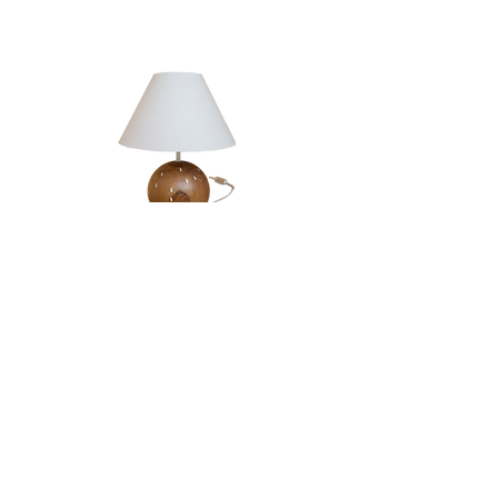
Candeeiro | Rola
Esgotado
LOJA & SHOWROOM
Av. Infante Santo, 23B,
1350-166
Lisboa