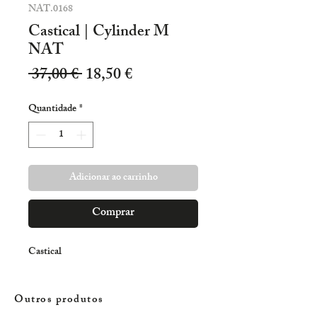
NAT.0168
Castical | Cylinder M
NAT
Preço
Preço
 37,00 € 
18,50 €
normal
promocional
Quantidade
*
Adicionar ao carrinho
Comprar
Castical
Outros produtos