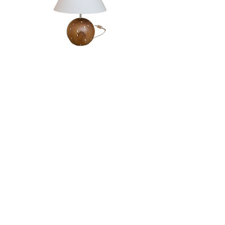
Candeeiro | Rola
Esgotado
LOJA & SHOWROOM
Av. Infante Santo, 23B,
1350-166
Lisboa
info@santoinfante.pt
© 2024 | Santo Infante
Design gráfico by
Afonso Almeida
Web design by
Teresa Sarmento Matos