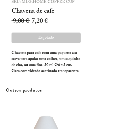
SKU: MLG.HOME COFFEE CUP
Chavena de cafe
Preço
Preço
 9,00 € 
7,20 €
normal
promocional
Esgotado
Chavena para cafe com uma pequena asa - 
serve para apoiar uma colher, um saquinho 
de cha, ou uma flor. 50 ml Ø6 x 5 cm. 
Gres com vidrado acetinado transparente
Outros produtos