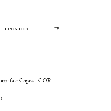
C O N T A C T O S
arrafa e Copos | COR
Preço
 €
l
promocional