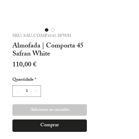
SKU: SAU.COMP4545.SFWH
Almofada | Comporta 45
Safran White
Preço
110,00 €
Quantidade
*
Adicionar ao carrinho
Comprar