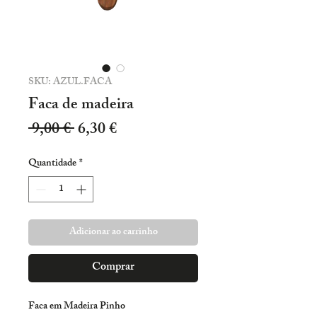
SKU: AZUL.FACA
Faca de madeira
Preço
Preço
 9,00 € 
6,30 €
normal
promocional
Quantidade
*
Adicionar ao carrinho
Comprar
Faca em Madeira Pinho