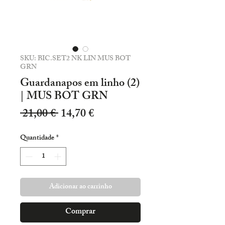
SKU: BIC.SET2 NK LIN MUS BOT
GRN
Guardanapos em linho (2)
| MUS BOT GRN
Preço
Preço
 21,00 € 
14,70 €
normal
promocional
Quantidade
*
Adicionar ao carrinho
Comprar