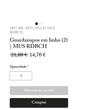
SKU: BIC.SET2 NK LIN MUS
RDBCH
Guardanapos em linho (2)
| MUS RDBCH
Preço
Preço
 21,00 € 
14,70 €
normal
promocional
Quantidade
*
Adicionar ao carrinho
Comprar