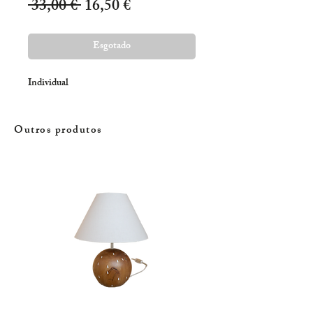
Preço
Preço
 33,00 € 
16,50 €
normal
promocional
Esgotado
Individual
Outros produtos