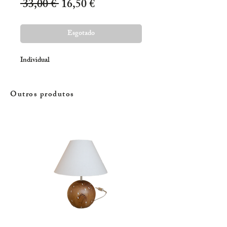
Preço
Preço
 33,00 € 
16,50 €
normal
promocional
Esgotado
Individual
Outros produtos