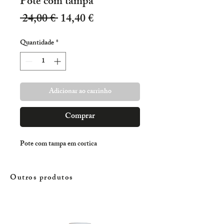
Pote com tampa
Preço
Preço
 24,00 € 
14,40 €
normal
promocional
Quantidade
*
Adicionar ao carrinho
Comprar
Pote com tampa em cortica
Outros produtos