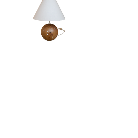
Candeeiro | Rola
Esgotado
LOJA & SHOWROOM
Av. Infante Santo, 23B,
1350-166
Lisboa
info@santoinfante.pt
© 2024 | Santo Infante
Design gráfico by
Afonso Almeida
Web design by
Teresa Sarmento Matos