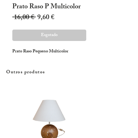
Prato Raso P Multicolor
Preço
Preço
 16,00 € 
9,60 €
normal
promocional
Esgotado
Prato Raso Pequeno Multicolor
Outros produtos