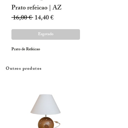
Prato refeicao | AZ
Preço
Preço
 16,00 € 
14,40 €
normal
promocional
Esgotado
Prato de Refeicao
Outros produtos