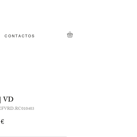
C O N T A C T O S
 | VD
EFVRD.RC010403
Preço
 €
l
promocional