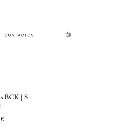
C O N T A C T O S
is BCK | S
S
Preço
 €
l
promocional