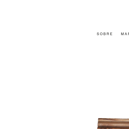
S O B R E
M A 