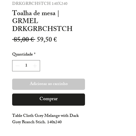
DRKGRBCHSTCH 140X240
Toalha de mesa |
GRMEL
DRKGRBCHSTCH
Preço
Preço
 85,00 € 
59,50 €
normal
promocional
Quantidade
*
Adicionar ao carrinho
Comprar
Table Cloth Grey Melange with Dark 
Grey Branch Stich. 140x240