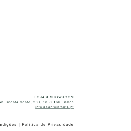
LOJA & SHOWROOM
Av. Infante Santo, 23B, 1350-166 Lisboa
info@santoinfante.pt
ondições
|
Política de Privacidade