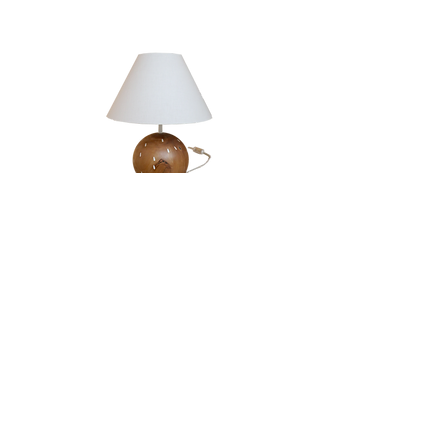
Candeeiro | Rola
Esgotado
LOJA & SHOWROOM
Av. Infante Santo, 23B,
1350-166
Lisboa
info@santoinfante.pt