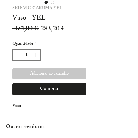
SKU: VIC.CARUMA YEL
Vaso | YEL
Preço
Preço
 472,00 € 
283,20 €
normal
promocional
Quantidade
*
Adicionar ao carrinho
Comprar
Vaso
Outros produtos